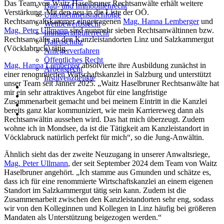
Das Team von Waitz Haselbruner Rechtsanwälte erhält weitere
Bau- und Immobilienrecht
Verstärkung. Mit den neu in die Liste der OÖ.
Unternehmensnachfolge
Rechtsanwaltskammer eingetragenen
Mag. Hanna Lemberger
und
Wettbewerbsrecht
Mag. Peter Ullmann
sind nunmehr sieben Rechtsanwältinnen bzw.
Immaterialgüterrecht
Rechtsanwälte an den Kanzleistandorten Linz und Salzkammergut
Datenschutz
(Vöcklabruck) tätig.
Anlegerverfahren
Öffentliches Recht
Mag. Hanna Lemberger
absolvierte ihre Ausbildung zunächst in
Arbeitsrecht
einer renommierten Wirtschaftskanzlei in Salzburg und unterstützt
Insolvenzdelikte
unser Team seit Jänner 2025. „Waitz Haselbruner Rechtsanwälte hat
Know How für Steuerberater
mir ein sehr attraktives Angebot für eine langfristige
Kontaktieren Sie uns
Zusammenarbeit gemacht und bei meinem Eintritt in die Kanzlei
Facebook
bereits ganz klar kommuniziert, wie mein Karriereweg dann als
LinkedIn
Rechtsanwältin aussehen wird. Das hat mich überzeugt. Zudem
wohne ich in Mondsee, da ist die Tätigkeit am Kanzleistandort in
Vöcklabruck natürlich perfekt für mich“, so die Jung-Anwältin.
Ähnlich sieht das der zweite Neuzugang in unserer Anwaltsriege,
Mag. Peter Ullmann
, der seit September 2024 dem Team von Waitz
Haselbruner angehört. „Ich stamme aus Gmunden und schätze es,
dass ich für eine renommierte Wirtschaftskanzlei an einem eigenen
Standort im Salzkammergut tätig sein kann. Zudem ist die
Zusammenarbeit zwischen den Kanzleistandorten sehr eng, sodass
wir von den Kolleginnen und Kollegen in Linz häufig bei größeren
Mandaten als Unterstützung beigezogen werden.“