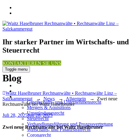
Ihr starker Partner im Wirtschafts- und
Steuerrecht
KONTAKTIEREN SIE UNS
Toggle menu
Blog
Über uns
Team
News
Waitz Haselbruner Rechtsanwälte • Rechtsanwälte Linz –
Expertise / Fachgebiete
Salzkammergut
→
News
→
Allgemein
→
Zwei neue
Gesellschafts- und Unternehmensrecht
Rechtsanwälte bei Waitz Haselbruner
Mergers & Aquisitions
Umgründungsrecht
Posted
Juli 28, 2025
Juli 28, 2025
Steuerrecht
on
Verhandlungsführung und Prozessvertretung
Zwei neue Rechtsanwälte bei Waitz Haselbruner
Wirtschafts- und Finanzstrafrecht
Coronarecht