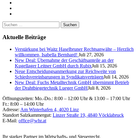
+43 / 732 / 773702
+43 / 7672 / 31470
office@whr.at
Suchen
nach:
Aktuelle Beiträge
Verstärkung bei Waitz Haselbruner Rechtsanwälte – Herzlich
willkommen, Isabella Bernhard!
Juli 27, 2026
New Deal: Übernahme der Geschäftsanteile an der
Kugellager Leitner GmbH durch Rubix
Juli 15, 2026
Neue Entscheidungsanmerkung zur Reichweite von
Schiedsvereinbarungen in Syndikatsverträgen
Juli 14, 2026
New Deal: Fuchs Metalltechnik GmbH übernimmt Betrieb
der Drahtbiegetechnik Lueger GmbH
Juli 8, 2026
Öffnungszeiten:
Mo.-Do.: 8:00 – 12:00 Uhr & 13:00 – 17:00 Uhr
Fr.: 8:00 – 14:00 Uhr
Adresse:
Am Winterhafen 4, 4020 Linz
Standort Salzkammergut:
Linzer Straße 19, 4840 Vöcklabruck
E-Mail:
office@whr.at
Ihr starker Partner im Wirtschafts- und Steuerrecht.