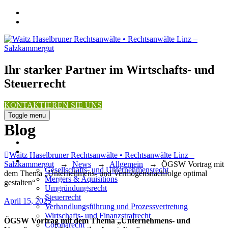
Ihr starker Partner im Wirtschafts- und
Steuerrecht
KONTAKTIEREN SIE UNS
Toggle menu
Blog
Über uns
Team
News
Waitz Haselbruner Rechtsanwälte • Rechtsanwälte Linz –
Expertise / Fachgebiete
Salzkammergut
→
News
→
Allgemein
→
ÖGSW Vortrag mit
Gesellschafts- und Unternehmensrecht
dem Thema „Unternehmens- und Vermögensnachfolge optimal
Mergers & Aquisitions
gestalten“
Umgründungsrecht
Steuerrecht
Posted
April 15, 2025
Verhandlungsführung und Prozessvertretung
on
Wirtschafts- und Finanzstrafrecht
ÖGSW Vortrag mit dem Thema „Unternehmens- und
Coronarecht