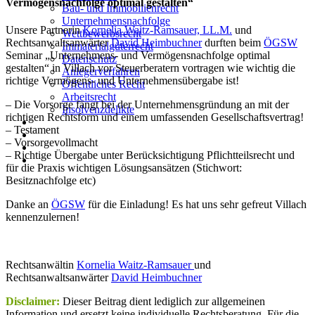
Vermögensnachfolge optimal gestalten“
Bau- und Immobilienrecht
Unternehmensnachfolge
Unsere Partnerin
Kornelia Waitz-Ramsauer, LL.M.
und
Wettbewerbsrecht
Rechtsanwaltsanwärter
David Heimbuchner
durften beim
ÖGSW
Immaterialgüterrecht
Seminar „Unternehmens- und Vermögensnachfolge optimal
Datenschutz
gestalten“ in Villach vor Steuerberatern vortragen wie wichtig die
Anlegerverfahren
richtige Vermögens- und Unternehmensübergabe ist!
Öffentliches Recht
Arbeitsrecht
– Die Vorsorge fängt bei der Unternehmensgründung an mit der
Insolvenzdelikte
richtigen Rechtsform und einem umfassenden Gesellschaftsvertrag!
Know How für Steuerberater
– Testament
Kontaktieren Sie uns
– Vorsorgevollmacht
Facebook
– Richtige Übergabe unter Berücksichtigung Pflichtteilsrecht und
LinkedIn
für die Praxis wichtigen Lösungsansätzen (Stichwort:
Besitznachfolge etc)
Danke an
ÖGSW
für die Einladung! Es hat uns sehr gefreut Villach
kennenzulernen!
Rechtsanwältin
Kornelia Waitz-Ramsauer
und
Rechtsanwaltsanwärter
David Heimbuchner
Disclaimer:
Dieser Beitrag dient lediglich zur allgemeinen
Information und ersetzt keine individuelle Rechtsberatung. Für die